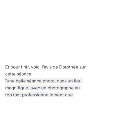
Et pour finir, voici l'avis de Dorothée sur 
cette séance :
"une belle séance photo, dans un lieu 
magnifique, avec un photographe au 
top tant professionnellement que 
humainement parlant. Un très bon 
moment passé en ta compagnie 
Christophe." 
Un grand merci à elle pour sa 